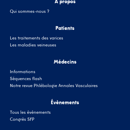
A propos
Qui sommes-nous ?
Mot de passe
Patients
Les traitements des varices
Se souvenir de moi
Mot de passe oublié
Les maladies veineuses
Médecins
SE CONNECTER
Informations
Vous n'avez pas de
Séquences flash
compte ?
Inscrivez-Vous
Notre revue Phlébologie Annales Vasculaires
Évènements
Tous les évènements
Congrès SFP