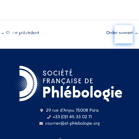
Aller
au
←
Order précédent
Order suivant
→
contenu
29 rue d'Anjou 75008 Paris
+33 (0)1 45 33 02 71
courrier@sf-phlebologie.org
Nom d'utilisateur ou
adresse mail