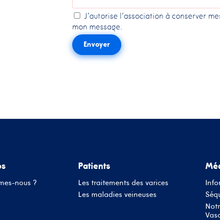
Vous n'avez pas de compte ?
J'autorise l’association à conserver m
Inscrivez-Vous
mon message.
Envoyer
os
Patients
Méd
mes-nous ?
Les traitements des varices
Info
Les maladies veineuses
Séqu
Notr
Vasc