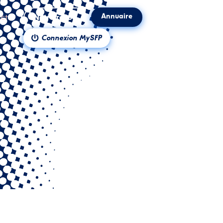
Annuaire
ct
Notre revue
Connexion MySFP