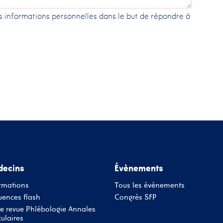
es informations personnelles dans le but de répondre à
ecins
Évènements
rmations
Tous les évènements
ences flash
Congrès SFP
e revue Phlébologie Annales
ulaires