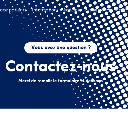
ace patients
Informations médecins
Évènements
Conta
Vous avez une question ?
Contactez-nous
Merci de remplir le formulaire ci-dessous