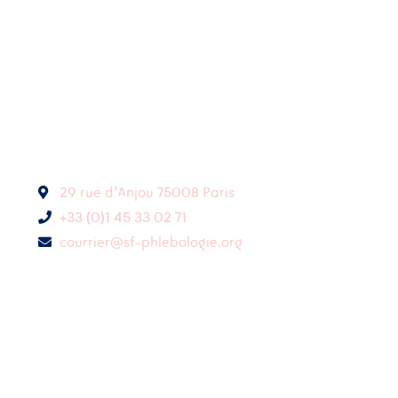
29 rue d'Anjou 75008 Paris
+33 (0)1 45 33 02 71
courrier@sf-phlebologie.org