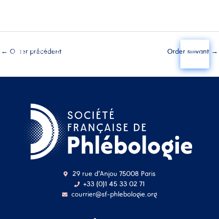
Aller
au
←
Order précédent
Order suivant
→
contenu
29 rue d'Anjou 75008 Paris
+33 (0)1 45 33 02 71
courrier@sf-phlebologie.org
Nom d'utilisateur ou
adresse mail