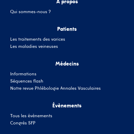
A propos
Qui sommes-nous ?
Mot de passe
Patients
Les traitements des varices
Se souvenir de moi
Mot de passe oublié
Les maladies veineuses
Médecins
SE CONNECTER
Informations
Vous n'avez pas de
Séquences flash
compte ?
Inscrivez-Vous
Notre revue Phlébologie Annales Vasculaires
Évènements
Tous les évènements
Congrès SFP