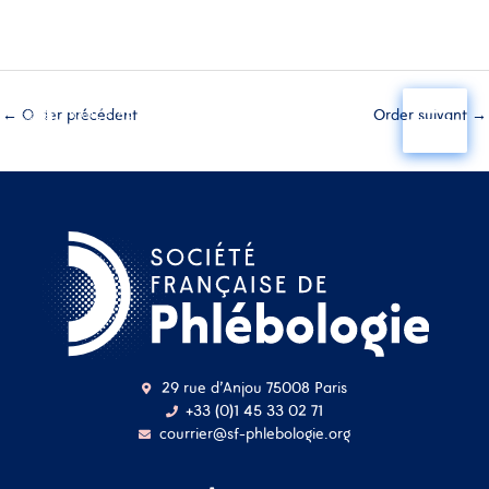
Aller
au
←
Order précédent
Order suivant
→
contenu
29 rue d'Anjou 75008 Paris
+33 (0)1 45 33 02 71
courrier@sf-phlebologie.org
Nom d'utilisateur ou
adresse mail