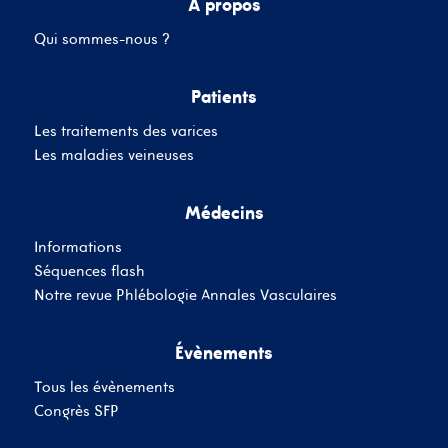
A propos
Qui sommes-nous ?
Mot de passe
Patients
Les traitements des varices
Se souvenir de moi
Mot de passe oublié
Les maladies veineuses
Médecins
SE CONNECTER
Informations
Vous n'avez pas de
Séquences flash
compte ?
Inscrivez-Vous
Notre revue Phlébologie Annales Vasculaires
Évènements
Tous les évènements
Congrès SFP