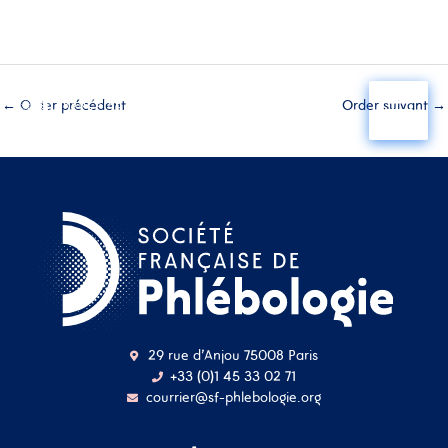
Aller
au
←
Order précédent
Order suivant
→
contenu
29 rue d'Anjou 75008 Paris
+33 (0)1 45 33 02 71
courrier@sf-phlebologie.org
Nom d'utilisateur ou
adresse mail