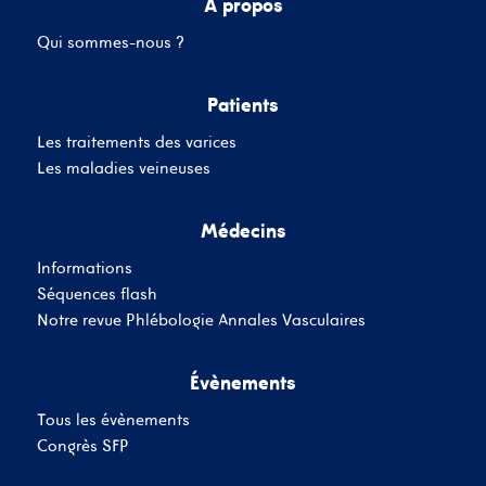
A propos
Qui sommes-nous ?
Mot de passe
Patients
Les traitements des varices
Se souvenir de moi
Mot de passe oublié
Les maladies veineuses
Médecins
SE CONNECTER
Informations
Vous n'avez pas de
Séquences flash
compte ?
Inscrivez-Vous
Notre revue Phlébologie Annales Vasculaires
Évènements
Tous les évènements
Congrès SFP