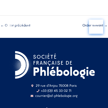
Aller
au
←
Order précédent
Order suivant
→
contenu
29 rue d'Anjou 75008 Paris
+33 (0)1 45 33 02 71
courrier@sf-phlebologie.org
Nom d'utilisateur ou
adresse mail