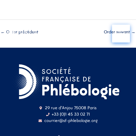
Aller
au
←
Order précédent
Order suivant
→
contenu
29 rue d'Anjou 75008 Paris
+33 (0)1 45 33 02 71
courrier@sf-phlebologie.org
Nom d'utilisateur ou
adresse mail