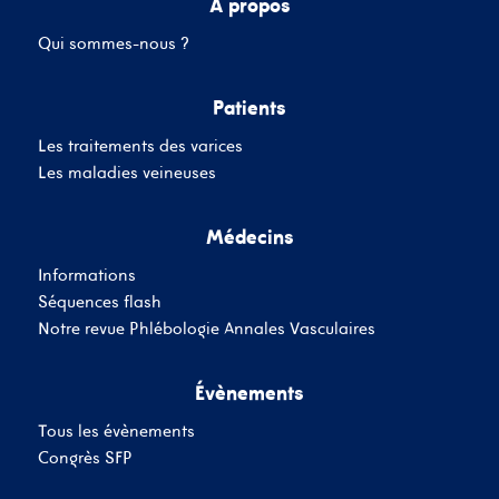
A propos
Qui sommes-nous ?
Mot de passe
Patients
Les traitements des varices
Se souvenir de moi
Mot de passe oublié
Les maladies veineuses
Médecins
SE CONNECTER
Informations
Vous n'avez pas de
Séquences flash
compte ?
Inscrivez-Vous
Notre revue Phlébologie Annales Vasculaires
Évènements
Tous les évènements
Congrès SFP