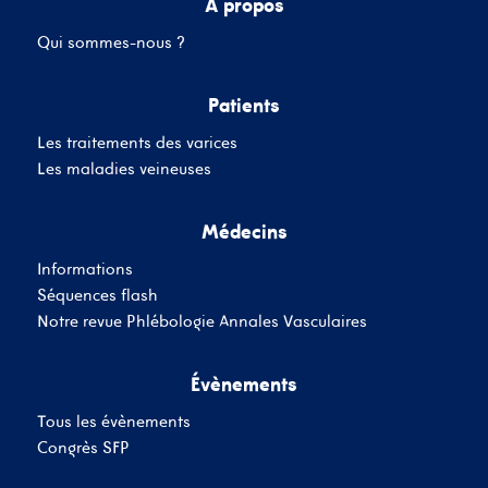
A propos
Qui sommes-nous ?
Mot de passe
Patients
Les traitements des varices
Se souvenir de moi
Mot de passe oublié
Les maladies veineuses
Médecins
SE CONNECTER
Informations
Vous n'avez pas de
Séquences flash
compte ?
Inscrivez-Vous
Notre revue Phlébologie Annales Vasculaires
Évènements
Tous les évènements
Congrès SFP