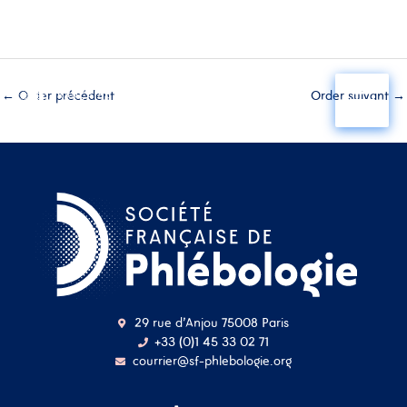
Aller
au
←
Order précédent
Order suivant
→
contenu
29 rue d'Anjou 75008 Paris
+33 (0)1 45 33 02 71
courrier@sf-phlebologie.org
Nom d'utilisateur ou
adresse mail