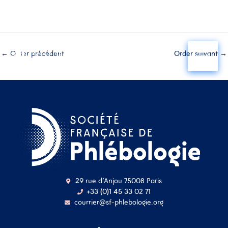
Aller
au
←
Order précédent
Order suivant
→
contenu
29 rue d'Anjou 75008 Paris
+33 (0)1 45 33 02 71
courrier@sf-phlebologie.org
Nom d'utilisateur ou
adresse mail