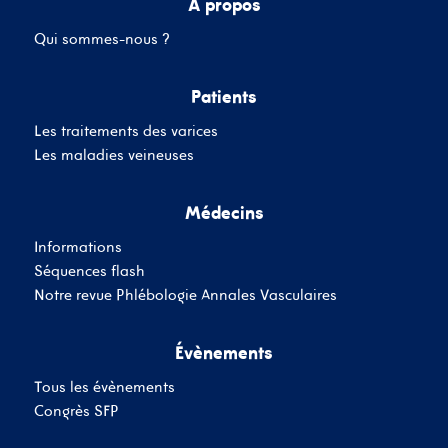
A propos
Qui sommes-nous ?
Mot de passe
Patients
Les traitements des varices
Se souvenir de moi
Mot de passe oublié
Les maladies veineuses
Médecins
SE CONNECTER
Informations
Vous n'avez pas de
Séquences flash
compte ?
Inscrivez-Vous
Notre revue Phlébologie Annales Vasculaires
Évènements
Tous les évènements
Congrès SFP