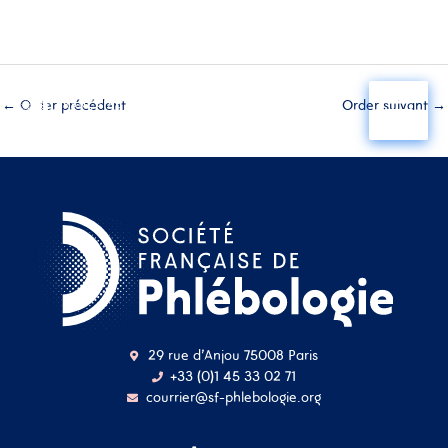
Aller
au
←
Order précédent
Order suivant
→
contenu
29 rue d'Anjou 75008 Paris
+33 (0)1 45 33 02 71
courrier@sf-phlebologie.org
Nom d'utilisateur ou
adresse mail