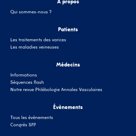
A propos
Qui sommes-nous ?
Mot de passe
Patients
Les traitements des varices
Se souvenir de moi
Mot de passe oublié
Les maladies veineuses
Médecins
SE CONNECTER
Informations
Vous n'avez pas de
Séquences flash
compte ?
Inscrivez-Vous
Notre revue Phlébologie Annales Vasculaires
Évènements
Tous les évènements
Congrès SFP