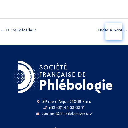
Aller
au
←
Order précédent
Order suivant
→
contenu
29 rue d'Anjou 75008 Paris
+33 (0)1 45 33 02 71
courrier@sf-phlebologie.org
Nom d'utilisateur ou
adresse mail