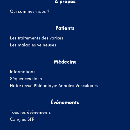
A propos
Qui sommes-nous ?
Mot de passe
Patients
Les traitements des varices
Se souvenir de moi
Mot de passe oublié
Les maladies veineuses
Médecins
SE CONNECTER
Informations
Vous n'avez pas de
Séquences flash
compte ?
Inscrivez-Vous
Notre revue Phlébologie Annales Vasculaires
Évènements
Tous les évènements
Congrès SFP