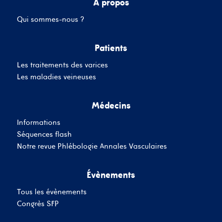
A propos
Qui sommes-nous ?
Mot de passe
Patients
Les traitements des varices
Se souvenir de moi
Mot de passe oublié
Les maladies veineuses
Médecins
SE CONNECTER
Informations
Vous n'avez pas de
Séquences flash
compte ?
Inscrivez-Vous
Notre revue Phlébologie Annales Vasculaires
Évènements
Tous les évènements
Congrès SFP