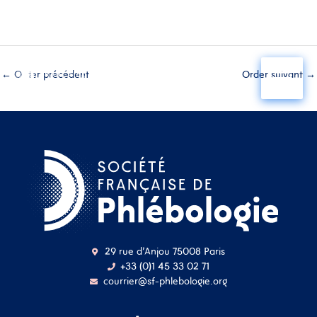
Aller
au
←
Order précédent
Order suivant
→
contenu
29 rue d'Anjou 75008 Paris
+33 (0)1 45 33 02 71
courrier@sf-phlebologie.org
Nom d'utilisateur ou
adresse mail