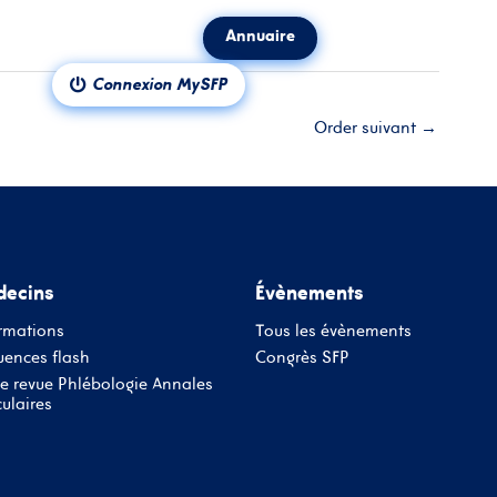
Annuaire
ct
Notre revue
Connexion MySFP
Order suivant
→
ecins
Évènements
rmations
Tous les évènements
ences flash
Congrès SFP
e revue Phlébologie Annales
ulaires