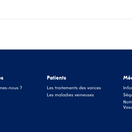
ace patients
Informations médecins
Évènements
Conta
os
Patients
Méd
mes-nous ?
Les traitements des varices
Info
Les maladies veineuses
Séqu
Notr
Vasc
Nom d'utilisateur ou adresse mail