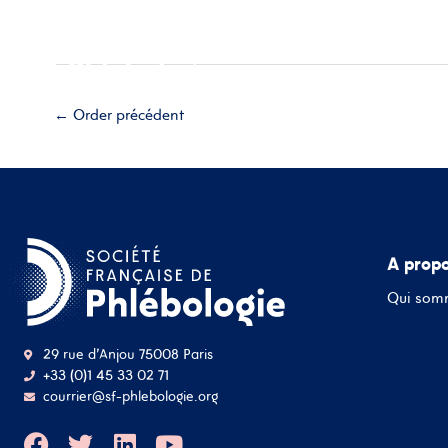
Aller
Accueil
A propos
Esp
au
contenu
Adhérez
←
Order précédent
A prop
Qui som
29 rue d'Anjou 75008 Paris
+33 (0)1 45 33 02 71
courrier@sf-phlebologie.org
F
T
L
Y