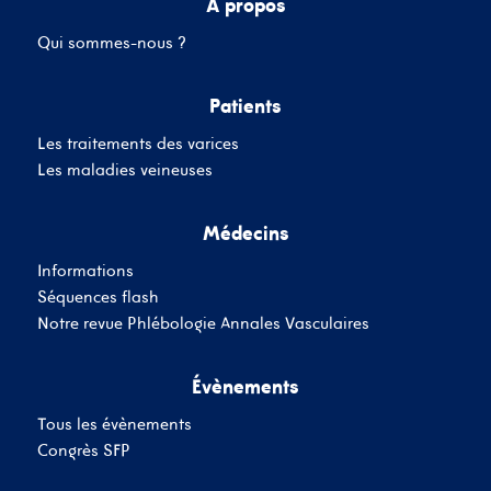
A propos
Qui sommes-nous ?
Mot de passe
Patients
Les traitements des varices
Se souvenir de moi
Mot de passe oublié
Les maladies veineuses
Médecins
SE CONNECTER
Informations
Vous n'avez pas de
Séquences flash
compte ?
Inscrivez-Vous
Notre revue Phlébologie Annales Vasculaires
Évènements
Tous les évènements
Congrès SFP