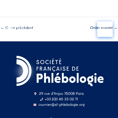
Aller
au
←
Order précédent
Order suivant
→
contenu
29 rue d'Anjou 75008 Paris
+33 (0)1 45 33 02 71
courrier@sf-phlebologie.org
Nom d'utilisateur ou
adresse mail