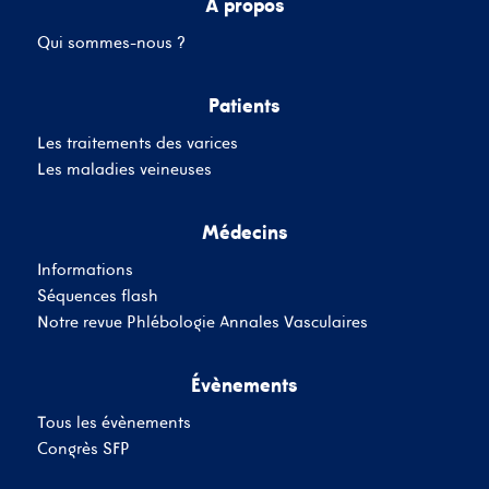
A propos
Qui sommes-nous ?
Mot de passe
Patients
Les traitements des varices
Se souvenir de moi
Mot de passe oublié
Les maladies veineuses
Médecins
SE CONNECTER
Informations
Vous n'avez pas de
Séquences flash
compte ?
Inscrivez-Vous
Notre revue Phlébologie Annales Vasculaires
Évènements
Tous les évènements
Congrès SFP