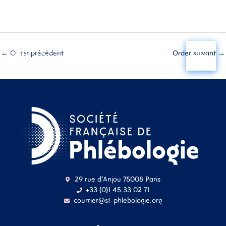
Aller
au
←
Order précédent
Order suivant
→
contenu
29 rue d'Anjou 75008 Paris
+33 (0)1 45 33 02 71
courrier@sf-phlebologie.org
Nom d'utilisateur ou
adresse mail