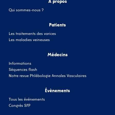
A propos
Qui sommes-nous ?
Mot de passe
Patients
Les traitements des varices
Se souvenir de moi
Mot de passe oublié
Les maladies veineuses
Médecins
SE CONNECTER
Informations
Vous n'avez pas de
Séquences flash
compte ?
Inscrivez-Vous
Notre revue Phlébologie Annales Vasculaires
Évènements
Tous les évènements
Congrès SFP