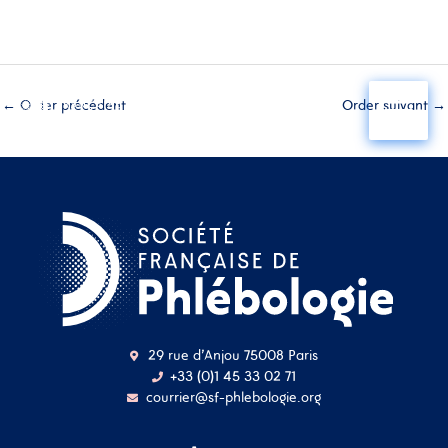
Aller
au
←
Order précédent
Order suivant
→
contenu
29 rue d'Anjou 75008 Paris
+33 (0)1 45 33 02 71
courrier@sf-phlebologie.org
Nom d'utilisateur ou
adresse mail