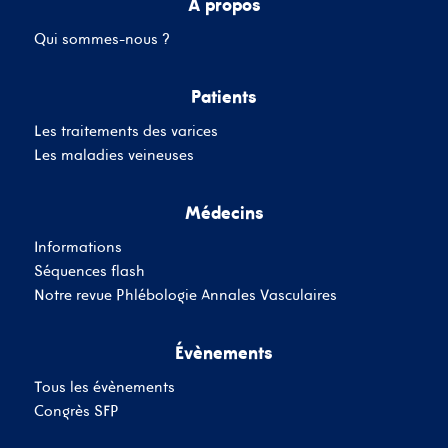
A propos
Qui sommes-nous ?
Mot de passe
Patients
Les traitements des varices
Se souvenir de moi
Mot de passe oublié
Les maladies veineuses
Médecins
SE CONNECTER
Informations
Vous n'avez pas de
Séquences flash
compte ?
Inscrivez-Vous
Notre revue Phlébologie Annales Vasculaires
Évènements
Tous les évènements
Congrès SFP