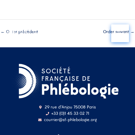
Aller
au
←
Order précédent
Order suivant
→
contenu
29 rue d'Anjou 75008 Paris
+33 (0)1 45 33 02 71
courrier@sf-phlebologie.org
Nom d'utilisateur ou
adresse mail