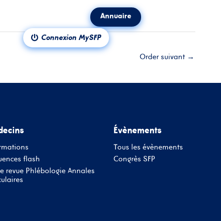
Annuaire
ct
Notre revue
Connexion MySFP
Order suivant
→
ecins
Évènements
rmations
Tous les évènements
ences flash
Congrès SFP
e revue Phlébologie Annales
ulaires