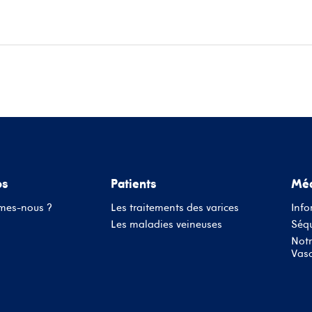
ace patients
Informations médecins
Évènements
Conta
os
Patients
Méd
mes-nous ?
Les traitements des varices
Info
Les maladies veineuses
Séqu
Notr
Vasc
Nom d'utilisateur ou adresse mail