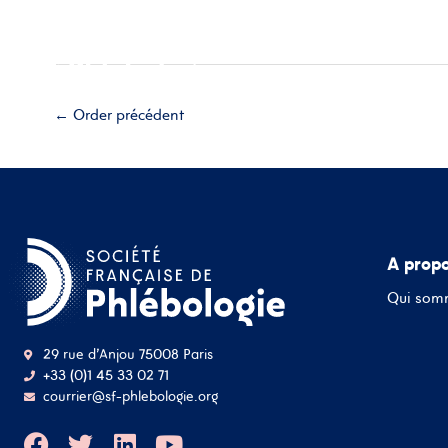
Aller
Accueil
A propos
Esp
au
contenu
Adhérez
←
Order précédent
A prop
Qui som
29 rue d'Anjou 75008 Paris
+33 (0)1 45 33 02 71
courrier@sf-phlebologie.org
F
T
L
Y