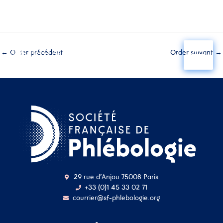
Aller
au
←
Order précédent
Order suivant
→
contenu
29 rue d'Anjou 75008 Paris
+33 (0)1 45 33 02 71
courrier@sf-phlebologie.org
Nom d'utilisateur ou
adresse mail