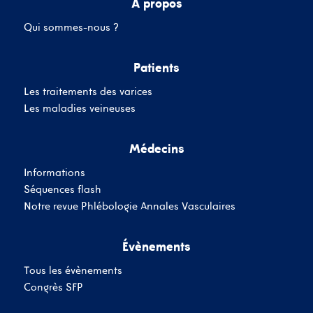
A propos
Qui sommes-nous ?
Mot de passe
Patients
Les traitements des varices
Se souvenir de moi
Mot de passe oublié
Les maladies veineuses
Médecins
SE CONNECTER
Informations
Vous n'avez pas de
Séquences flash
compte ?
Inscrivez-Vous
Notre revue Phlébologie Annales Vasculaires
Évènements
Tous les évènements
Congrès SFP