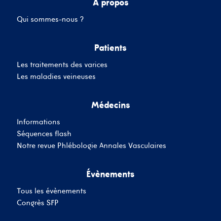
A propos
Qui sommes-nous ?
Mot de passe
Patients
Les traitements des varices
Se souvenir de moi
Mot de passe oublié
Les maladies veineuses
Médecins
SE CONNECTER
Informations
Vous n'avez pas de
Séquences flash
compte ?
Inscrivez-Vous
Notre revue Phlébologie Annales Vasculaires
Évènements
Tous les évènements
Congrès SFP