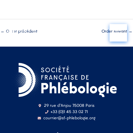
Aller
au
←
Order précédent
Order suivant
→
contenu
29 rue d'Anjou 75008 Paris
+33 (0)1 45 33 02 71
courrier@sf-phlebologie.org
Nom d'utilisateur ou
adresse mail