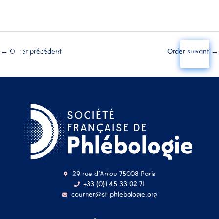
Aller
au
←
Order précédent
Order suivant
→
contenu
29 rue d'Anjou 75008 Paris
+33 (0)1 45 33 02 71
courrier@sf-phlebologie.org
Nom d'utilisateur ou
adresse mail