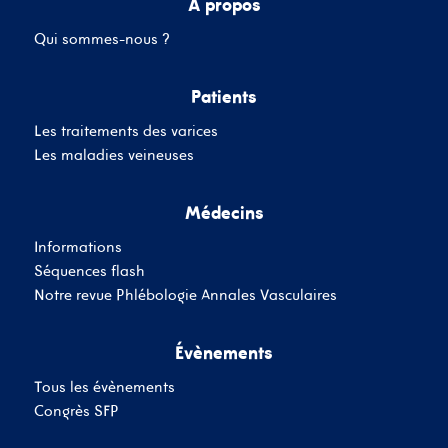
A propos
Qui sommes-nous ?
Mot de passe
Patients
Les traitements des varices
Se souvenir de moi
Mot de passe oublié
Les maladies veineuses
Médecins
SE CONNECTER
Informations
Vous n'avez pas de
Séquences flash
compte ?
Inscrivez-Vous
Notre revue Phlébologie Annales Vasculaires
Évènements
Tous les évènements
Congrès SFP