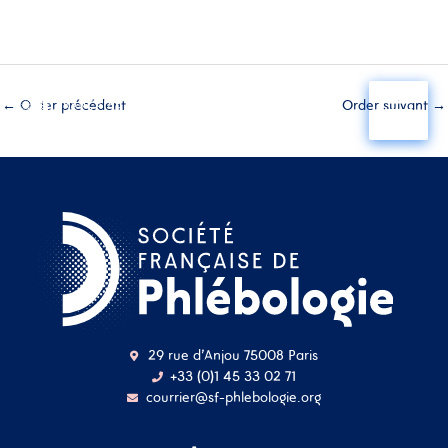
Aller
au
←
Order précédent
Order suivant
→
contenu
29 rue d'Anjou 75008 Paris
+33 (0)1 45 33 02 71
courrier@sf-phlebologie.org
Nom d'utilisateur ou
adresse mail