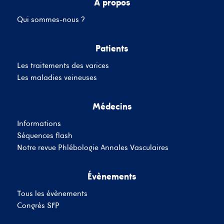
A propos
Qui sommes-nous ?
Mot de passe
Patients
Les traitements des varices
Se souvenir de moi
Mot de passe oublié
Les maladies veineuses
Médecins
SE CONNECTER
Informations
Vous n'avez pas de
Séquences flash
compte ?
Inscrivez-Vous
Notre revue Phlébologie Annales Vasculaires
Évènements
Tous les évènements
Congrès SFP