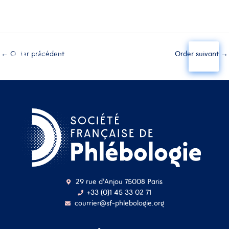
Aller
au
←
Order précédent
Order suivant
→
contenu
29 rue d'Anjou 75008 Paris
+33 (0)1 45 33 02 71
courrier@sf-phlebologie.org
Nom d'utilisateur ou
adresse mail