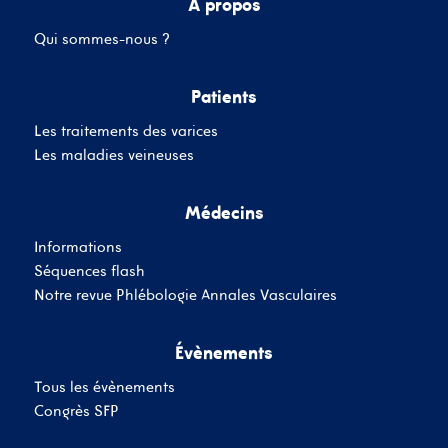
A propos
Qui sommes-nous ?
Mot de passe
Patients
Les traitements des varices
Se souvenir de moi
Mot de passe oublié
Les maladies veineuses
Médecins
SE CONNECTER
Informations
Vous n'avez pas de
Séquences flash
compte ?
Inscrivez-Vous
Notre revue Phlébologie Annales Vasculaires
Évènements
Tous les évènements
Congrès SFP