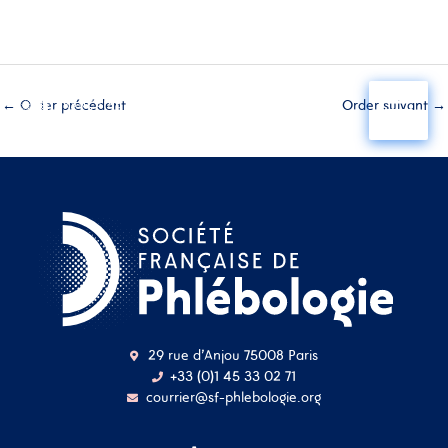
Aller
au
←
Order précédent
Order suivant
→
contenu
29 rue d'Anjou 75008 Paris
+33 (0)1 45 33 02 71
courrier@sf-phlebologie.org
Nom d'utilisateur ou
adresse mail