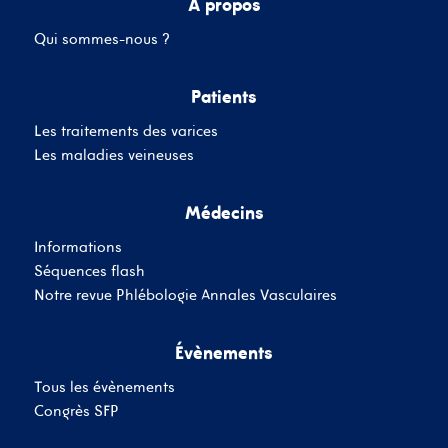
A propos
Qui sommes-nous ?
Mot de passe
Patients
Les traitements des varices
Se souvenir de moi
Mot de passe oublié
Les maladies veineuses
Médecins
SE CONNECTER
Informations
Vous n'avez pas de
Séquences flash
compte ?
Inscrivez-Vous
Notre revue Phlébologie Annales Vasculaires
Évènements
Tous les évènements
Congrès SFP