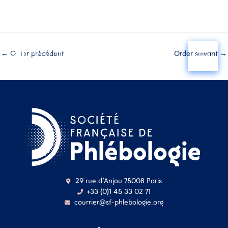
Aller
au
←
Order précédent
Order suivant
→
contenu
29 rue d'Anjou 75008 Paris
+33 (0)1 45 33 02 71
courrier@sf-phlebologie.org
Nom d'utilisateur ou
adresse mail