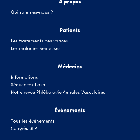
A propos
Qui sommes-nous ?
Mot de passe
Patients
Les traitements des varices
Se souvenir de moi
Mot de passe oublié
Les maladies veineuses
Médecins
SE CONNECTER
Informations
Vous n'avez pas de
Séquences flash
compte ?
Inscrivez-Vous
Notre revue Phlébologie Annales Vasculaires
Évènements
Tous les évènements
Congrès SFP