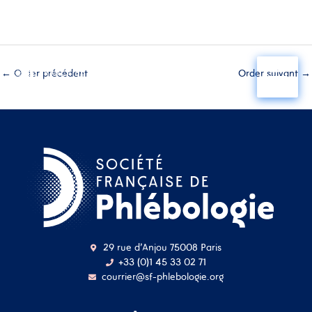
Aller
au
←
Order précédent
Order suivant
→
contenu
29 rue d'Anjou 75008 Paris
+33 (0)1 45 33 02 71
courrier@sf-phlebologie.org
Nom d'utilisateur ou
adresse mail