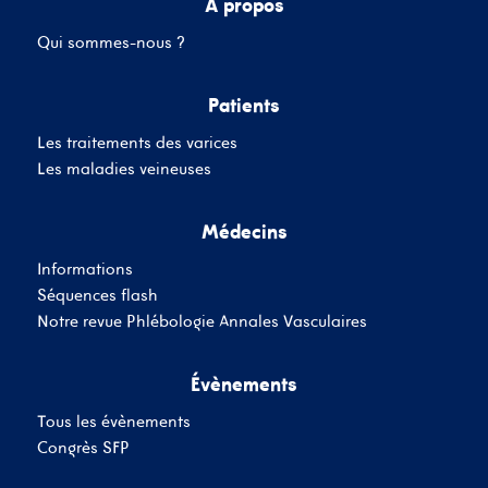
A propos
Qui sommes-nous ?
Mot de passe
Patients
Les traitements des varices
Se souvenir de moi
Mot de passe oublié
Les maladies veineuses
Médecins
SE CONNECTER
Informations
Vous n'avez pas de
Séquences flash
compte ?
Inscrivez-Vous
Notre revue Phlébologie Annales Vasculaires
Évènements
Tous les évènements
Congrès SFP