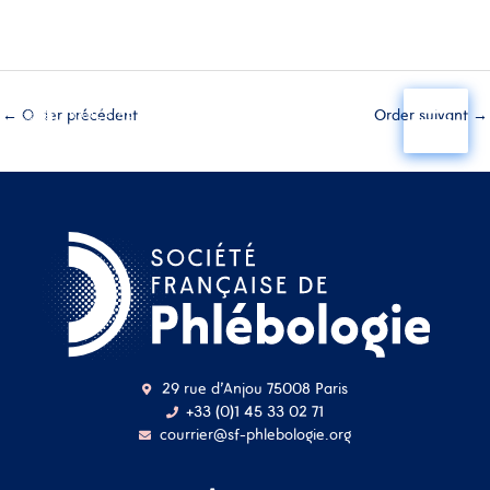
Aller
au
←
Order précédent
Order suivant
→
contenu
29 rue d'Anjou 75008 Paris
+33 (0)1 45 33 02 71
courrier@sf-phlebologie.org
Nom d'utilisateur ou
adresse mail