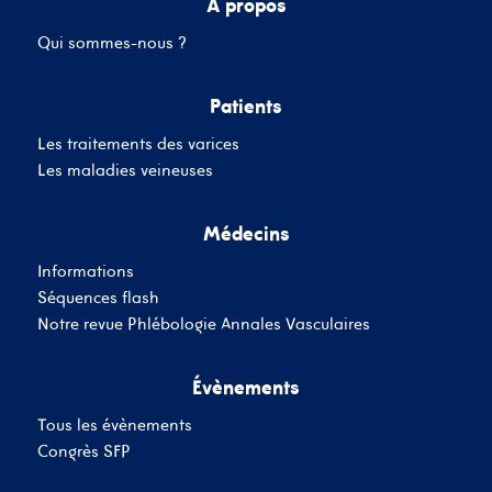
A propos
Qui sommes-nous ?
Mot de passe
Patients
Les traitements des varices
Se souvenir de moi
Mot de passe oublié
Les maladies veineuses
Médecins
SE CONNECTER
Informations
Vous n'avez pas de
Séquences flash
compte ?
Inscrivez-Vous
Notre revue Phlébologie Annales Vasculaires
Évènements
Tous les évènements
Congrès SFP