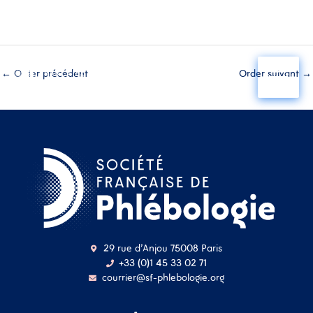
Aller
au
←
Order précédent
Order suivant
→
contenu
29 rue d'Anjou 75008 Paris
+33 (0)1 45 33 02 71
courrier@sf-phlebologie.org
Nom d'utilisateur ou
adresse mail