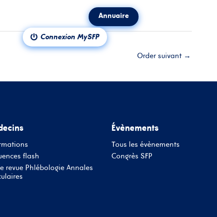
Annuaire
ct
Notre revue
Connexion MySFP
Order suivant
→
ecins
Évènements
rmations
Tous les évènements
ences flash
Congrès SFP
e revue Phlébologie Annales
ulaires