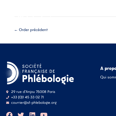
Aller
Accueil
A propos
Esp
au
contenu
Adhérez
←
Order précédent
A prop
Qui som
29 rue d'Anjou 75008 Paris
+33 (0)1 45 33 02 71
courrier@sf-phlebologie.org
F
T
L
Y