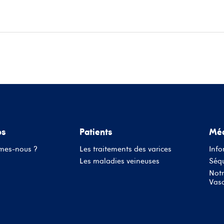
ace patients
Informations médecins
Évènements
Conta
os
Patients
Méd
mes-nous ?
Les traitements des varices
Info
Les maladies veineuses
Séqu
Notr
Vasc
Nom d'utilisateur ou adresse mail