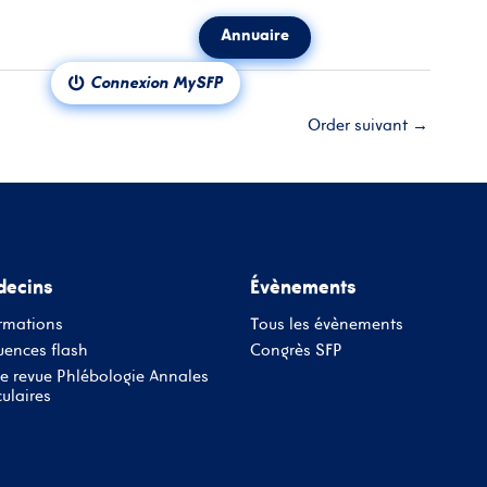
Annuaire
ct
Notre revue
Connexion MySFP
Order suivant
→
ecins
Évènements
rmations
Tous les évènements
ences flash
Congrès SFP
e revue Phlébologie Annales
ulaires