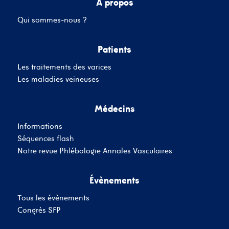
A propos
Qui sommes-nous ?
Mot de passe
Patients
Les traitements des varices
Se souvenir de moi
Mot de passe oublié
Les maladies veineuses
Médecins
SE CONNECTER
Informations
Vous n'avez pas de
Séquences flash
compte ?
Inscrivez-Vous
Notre revue Phlébologie Annales Vasculaires
Évènements
Tous les évènements
Congrès SFP