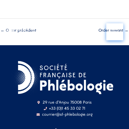
Aller
au
←
Order précédent
Order suivant
→
contenu
29 rue d'Anjou 75008 Paris
+33 (0)1 45 33 02 71
courrier@sf-phlebologie.org
Nom d'utilisateur ou
adresse mail