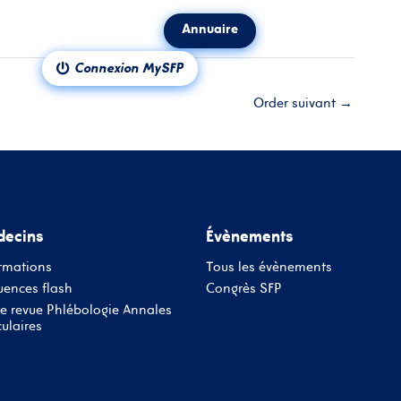
Annuaire
ct
Notre revue
Connexion MySFP
Order suivant
→
ecins
Évènements
rmations
Tous les évènements
ences flash
Congrès SFP
e revue Phlébologie Annales
ulaires