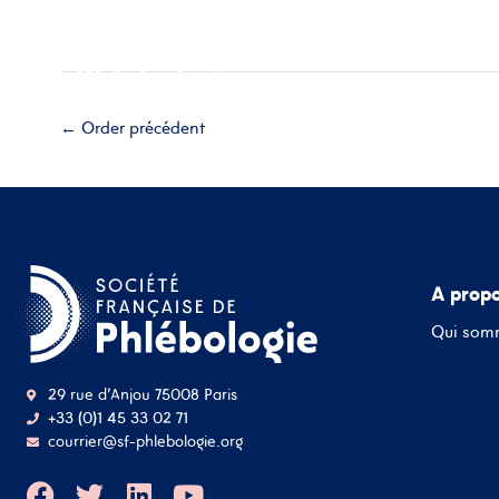
Aller
Accueil
A propos
Esp
au
contenu
Adhérez
←
Order précédent
A prop
Qui som
29 rue d'Anjou 75008 Paris
+33 (0)1 45 33 02 71
courrier@sf-phlebologie.org
F
T
L
Y