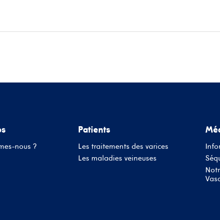
ace patients
Informations médecins
Évènements
Conta
os
Patients
Méd
mes-nous ?
Les traitements des varices
Info
Les maladies veineuses
Séqu
Notr
Vasc
Nom d'utilisateur ou adresse mail