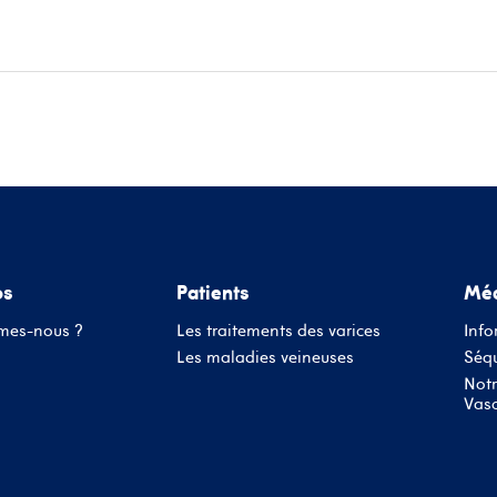
ace patients
Informations médecins
Évènements
Conta
os
Patients
Méd
mes-nous ?
Les traitements des varices
Info
Les maladies veineuses
Séqu
Notr
Vasc
Nom d'utilisateur ou adresse mail