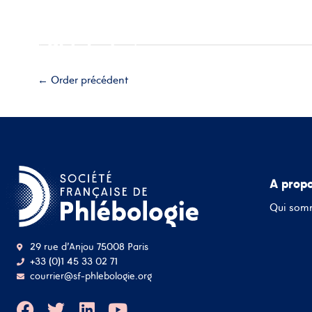
Aller
Accueil
A propos
Esp
au
contenu
Adhérez
←
Order précédent
A prop
Qui som
29 rue d'Anjou 75008 Paris
+33 (0)1 45 33 02 71
courrier@sf-phlebologie.org
F
T
L
Y