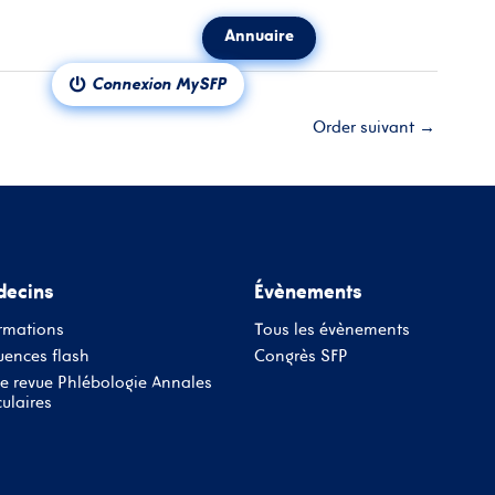
Annuaire
ct
Notre revue
Connexion MySFP
Order suivant
→
ecins
Évènements
rmations
Tous les évènements
ences flash
Congrès SFP
e revue Phlébologie Annales
ulaires