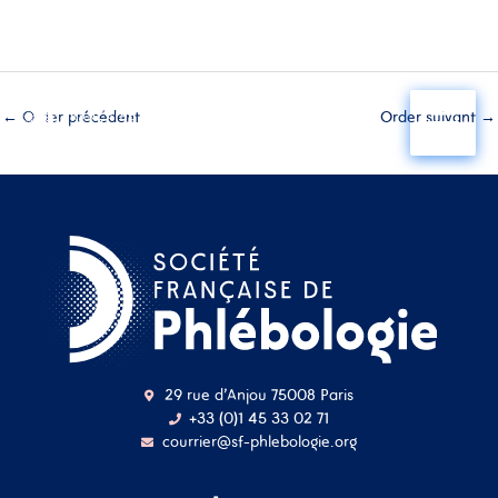
Aller
au
←
Order précédent
Order suivant
→
contenu
29 rue d'Anjou 75008 Paris
+33 (0)1 45 33 02 71
courrier@sf-phlebologie.org
Nom d'utilisateur ou
adresse mail