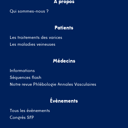
A propos
Qui sommes-nous ?
Mot de passe
Patients
Les traitements des varices
Se souvenir de moi
Mot de passe oublié
Les maladies veineuses
Médecins
SE CONNECTER
Informations
Vous n'avez pas de
Séquences flash
compte ?
Inscrivez-Vous
Notre revue Phlébologie Annales Vasculaires
Évènements
Tous les évènements
Congrès SFP