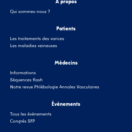
A propos
Qui sommes-nous ?
Mot de passe
Patients
Les traitements des varices
Se souvenir de moi
Mot de passe oublié
Les maladies veineuses
Médecins
SE CONNECTER
Informations
Vous n'avez pas de
Séquences flash
compte ?
Inscrivez-Vous
Notre revue Phlébologie Annales Vasculaires
Évènements
Tous les évènements
Congrès SFP