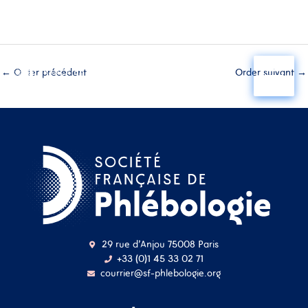
Aller
au
←
Order précédent
Order suivant
→
contenu
29 rue d'Anjou 75008 Paris
+33 (0)1 45 33 02 71
courrier@sf-phlebologie.org
Nom d'utilisateur ou
adresse mail