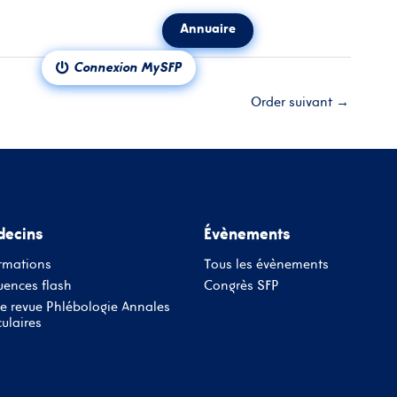
Annuaire
ct
Notre revue
Connexion MySFP
Order suivant
→
ecins
Évènements
rmations
Tous les évènements
ences flash
Congrès SFP
e revue Phlébologie Annales
ulaires