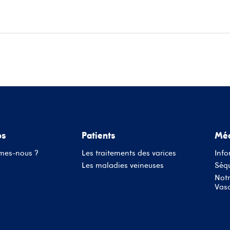
ace patients
Informations médecins
Évènements
Conta
os
Patients
Méd
mes-nous ?
Les traitements des varices
Info
Les maladies veineuses
Séqu
Notr
Vasc
Nom d'utilisateur ou adresse mail