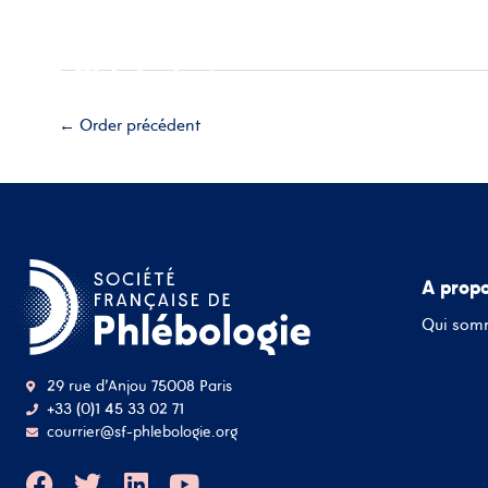
Aller
Accueil
A propos
Esp
au
contenu
Adhérez
←
Order précédent
A prop
Qui som
29 rue d'Anjou 75008 Paris
+33 (0)1 45 33 02 71
courrier@sf-phlebologie.org
F
T
L
Y