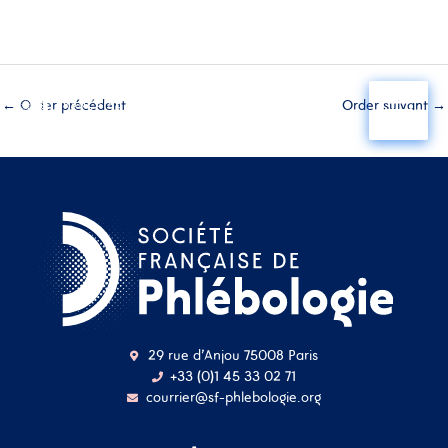
Aller
au
←
Order précédent
Order suivant
→
contenu
29 rue d'Anjou 75008 Paris
+33 (0)1 45 33 02 71
courrier@sf-phlebologie.org
Nom d'utilisateur ou
adresse mail