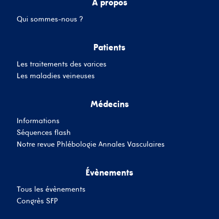
A propos
Qui sommes-nous ?
Mot de passe
Patients
Les traitements des varices
Se souvenir de moi
Mot de passe oublié
Les maladies veineuses
Médecins
SE CONNECTER
Informations
Vous n'avez pas de
Séquences flash
compte ?
Inscrivez-Vous
Notre revue Phlébologie Annales Vasculaires
Évènements
Tous les évènements
Congrès SFP