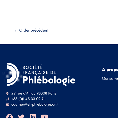
Aller
Accueil
A propos
Esp
au
contenu
Adhérez
←
Order précédent
A prop
Qui som
29 rue d'Anjou 75008 Paris
+33 (0)1 45 33 02 71
courrier@sf-phlebologie.org
F
T
L
Y