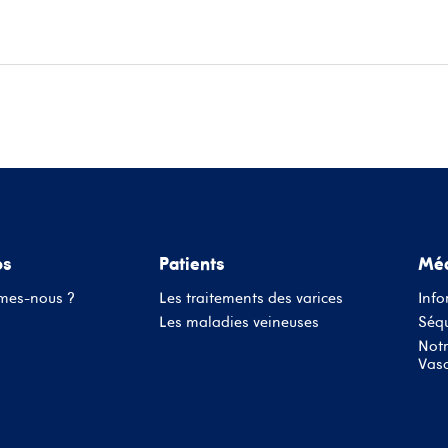
ace patients
Informations médecins
Évènements
Conta
os
Patients
Méd
mes-nous ?
Les traitements des varices
Info
Les maladies veineuses
Séqu
Notr
Vasc
Nom d'utilisateur ou adresse mail