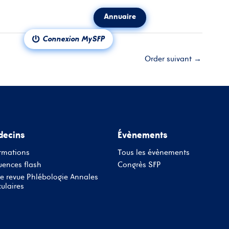
Annuaire
ct
Notre revue
Connexion MySFP
Order suivant
→
ecins
Évènements
rmations
Tous les évènements
ences flash
Congrès SFP
e revue Phlébologie Annales
ulaires