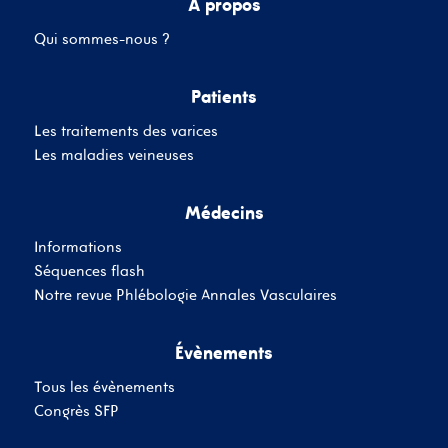
A propos
Qui sommes-nous ?
Mot de passe
Patients
Les traitements des varices
Se souvenir de moi
Mot de passe oublié
Les maladies veineuses
Médecins
SE CONNECTER
Informations
Vous n'avez pas de
Séquences flash
compte ?
Inscrivez-Vous
Notre revue Phlébologie Annales Vasculaires
Évènements
Tous les évènements
Congrès SFP