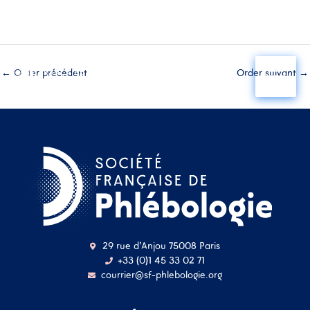
Aller
au
←
Order précédent
Order suivant
→
contenu
29 rue d'Anjou 75008 Paris
+33 (0)1 45 33 02 71
courrier@sf-phlebologie.org
Nom d'utilisateur ou
adresse mail