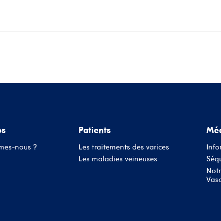
ace patients
Informations médecins
Évènements
Conta
os
Patients
Méd
mes-nous ?
Les traitements des varices
Info
Les maladies veineuses
Séqu
Notr
Vasc
Nom d'utilisateur ou adresse mail