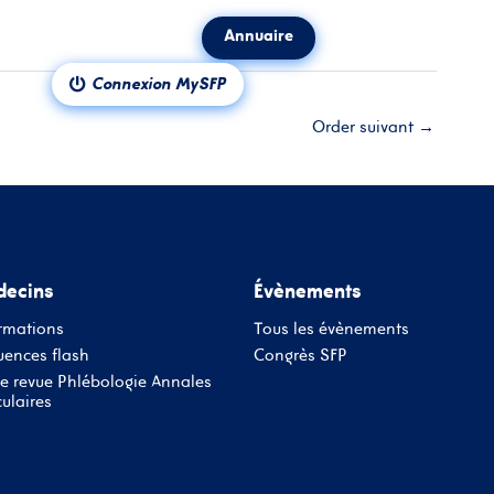
Annuaire
ct
Notre revue
Connexion MySFP
Order suivant
→
ecins
Évènements
rmations
Tous les évènements
ences flash
Congrès SFP
e revue Phlébologie Annales
ulaires