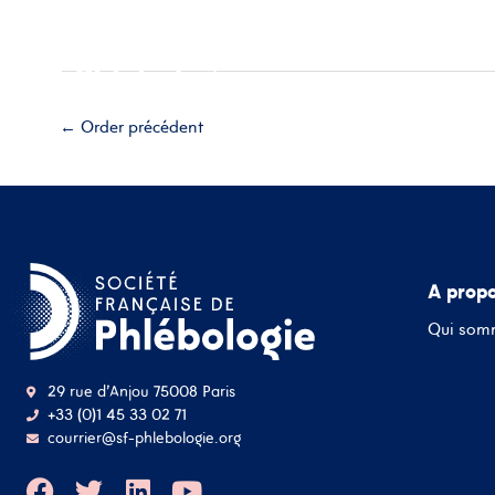
Aller
Accueil
A propos
Esp
au
contenu
Adhérez
←
Order précédent
A prop
Qui som
29 rue d'Anjou 75008 Paris
+33 (0)1 45 33 02 71
courrier@sf-phlebologie.org
F
T
L
Y