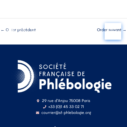
Aller
au
←
Order précédent
Order suivant
→
contenu
29 rue d'Anjou 75008 Paris
+33 (0)1 45 33 02 71
courrier@sf-phlebologie.org
Nom d'utilisateur ou
adresse mail