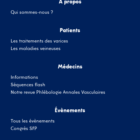
A propos
Qui sommes-nous ?
Mot de passe
Patients
Les traitements des varices
Se souvenir de moi
Mot de passe oublié
Les maladies veineuses
Médecins
SE CONNECTER
Informations
Vous n'avez pas de
Séquences flash
compte ?
Inscrivez-Vous
Notre revue Phlébologie Annales Vasculaires
Évènements
Tous les évènements
Congrès SFP