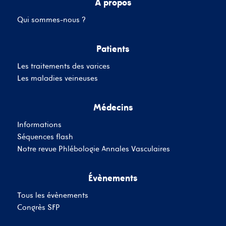
A propos
Qui sommes-nous ?
Mot de passe
Patients
Les traitements des varices
Se souvenir de moi
Mot de passe oublié
Les maladies veineuses
Médecins
SE CONNECTER
Informations
Vous n'avez pas de
Séquences flash
compte ?
Inscrivez-Vous
Notre revue Phlébologie Annales Vasculaires
Évènements
Tous les évènements
Congrès SFP