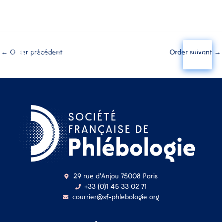
Aller
au
←
Order précédent
Order suivant
→
contenu
29 rue d'Anjou 75008 Paris
+33 (0)1 45 33 02 71
courrier@sf-phlebologie.org
Nom d'utilisateur ou
adresse mail