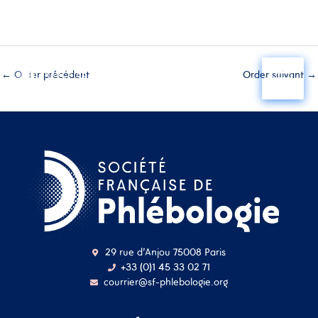
Aller
au
←
Order précédent
Order suivant
→
contenu
29 rue d'Anjou 75008 Paris
+33 (0)1 45 33 02 71
courrier@sf-phlebologie.org
Nom d'utilisateur ou
adresse mail