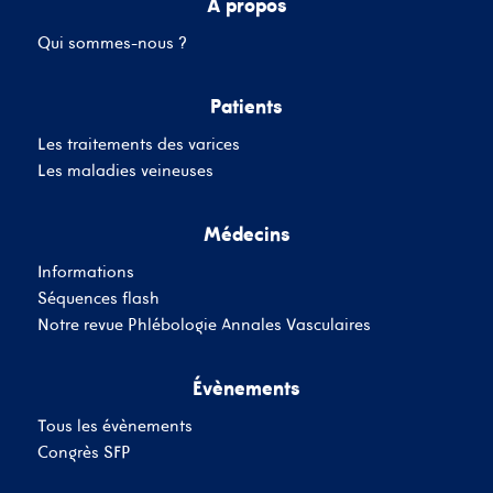
A propos
Qui sommes-nous ?
Mot de passe
Patients
Les traitements des varices
Se souvenir de moi
Mot de passe oublié
Les maladies veineuses
Médecins
SE CONNECTER
Informations
Vous n'avez pas de
Séquences flash
compte ?
Inscrivez-Vous
Notre revue Phlébologie Annales Vasculaires
Évènements
Tous les évènements
Congrès SFP