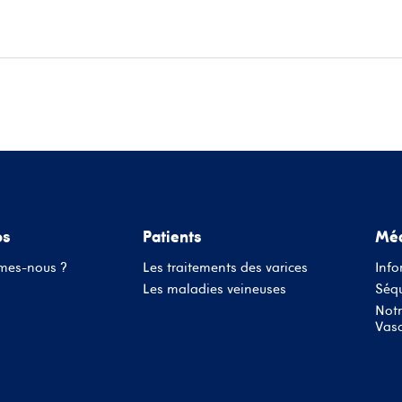
ace patients
Informations médecins
Évènements
Conta
os
Patients
Méd
mes-nous ?
Les traitements des varices
Info
Les maladies veineuses
Séqu
Notr
Vasc
Nom d'utilisateur ou adresse mail