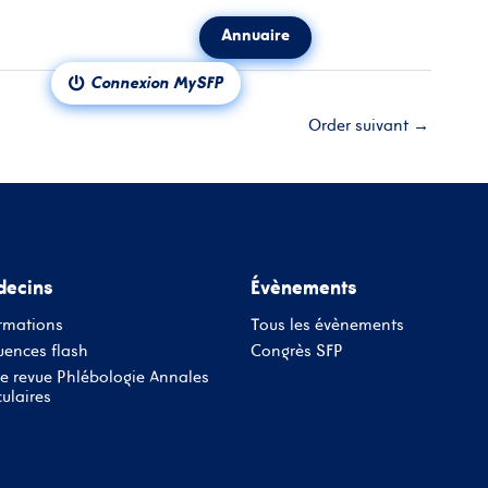
Annuaire
ct
Notre revue
Connexion MySFP
Order suivant
→
ecins
Évènements
rmations
Tous les évènements
ences flash
Congrès SFP
e revue Phlébologie Annales
ulaires