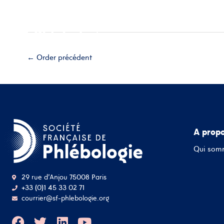
Aller
Accueil
A propos
Esp
au
contenu
Adhérez
←
Order précédent
A prop
Qui som
29 rue d'Anjou 75008 Paris
+33 (0)1 45 33 02 71
courrier@sf-phlebologie.org
F
T
L
Y