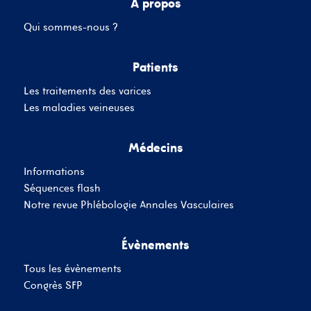
A propos
Qui sommes-nous ?
Mot de passe
Patients
Les traitements des varices
Se souvenir de moi
Mot de passe oublié
Les maladies veineuses
Médecins
SE CONNECTER
Informations
Vous n'avez pas de
Séquences flash
compte ?
Inscrivez-Vous
Notre revue Phlébologie Annales Vasculaires
Évènements
Tous les évènements
Congrès SFP