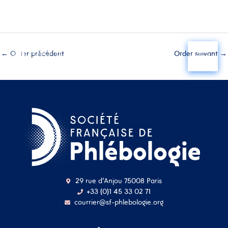
Aller
au
←
Order précédent
Order suivant
→
contenu
29 rue d'Anjou 75008 Paris
+33 (0)1 45 33 02 71
courrier@sf-phlebologie.org
Nom d'utilisateur ou
adresse mail