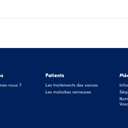
ace patients
Informations médecins
Évènements
Conta
os
Patients
Méd
mes-nous ?
Les traitements des varices
Info
Les maladies veineuses
Séqu
Notr
Vasc
Nom d'utilisateur ou adresse mail