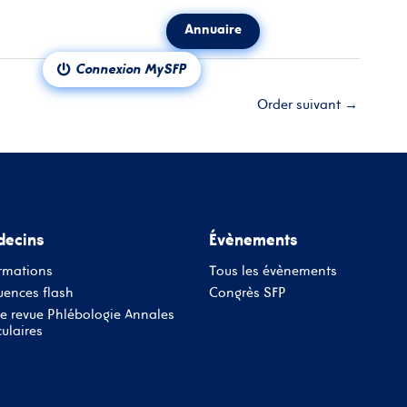
Annuaire
ct
Notre revue
Connexion MySFP
Order suivant
→
ecins
Évènements
rmations
Tous les évènements
ences flash
Congrès SFP
e revue Phlébologie Annales
ulaires