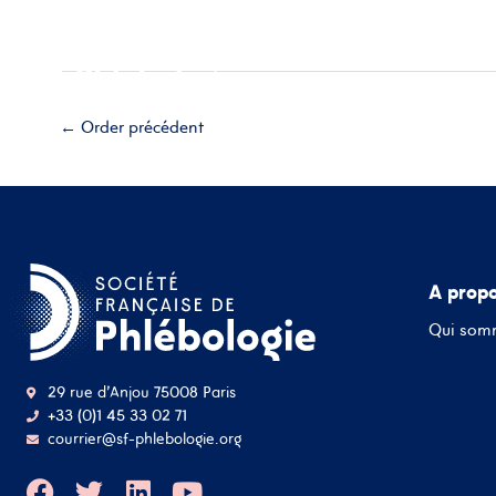
Aller
Accueil
A propos
Esp
au
contenu
Adhérez
←
Order précédent
A prop
Qui som
29 rue d'Anjou 75008 Paris
+33 (0)1 45 33 02 71
courrier@sf-phlebologie.org
F
T
L
Y