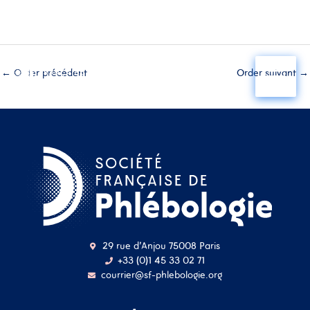
Aller
au
←
Order précédent
Order suivant
→
contenu
29 rue d'Anjou 75008 Paris
+33 (0)1 45 33 02 71
courrier@sf-phlebologie.org
Nom d'utilisateur ou
adresse mail