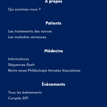
A propos
Qui sommes-nous ?
Mot de passe
Patients
Les traitements des varices
Se souvenir de moi
Mot de passe oublié
Les maladies veineuses
Médecins
SE CONNECTER
Informations
Vous n'avez pas de
Séquences flash
compte ?
Inscrivez-Vous
Notre revue Phlébologie Annales Vasculaires
Évènements
Tous les évènements
Congrès SFP