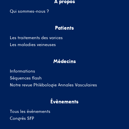
A propos
Qui sommes-nous ?
Mot de passe
Patients
Les traitements des varices
Se souvenir de moi
Mot de passe oublié
Les maladies veineuses
Médecins
SE CONNECTER
Informations
Vous n'avez pas de
Séquences flash
compte ?
Inscrivez-Vous
Notre revue Phlébologie Annales Vasculaires
Évènements
Tous les évènements
Congrès SFP