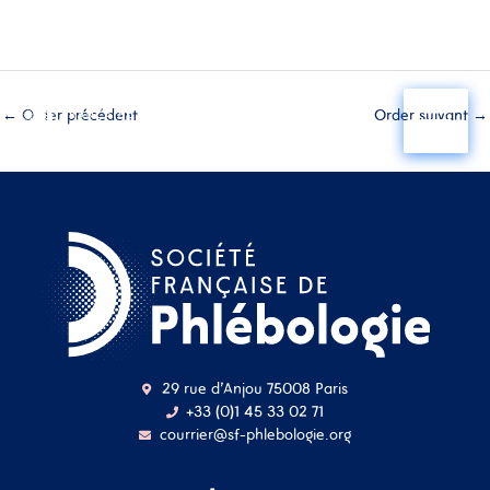
Aller
au
←
Order précédent
Order suivant
→
contenu
29 rue d'Anjou 75008 Paris
+33 (0)1 45 33 02 71
courrier@sf-phlebologie.org
Nom d'utilisateur ou
adresse mail