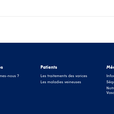
ace patients
Informations médecins
Évènements
Conta
os
Patients
Méd
mes-nous ?
Les traitements des varices
Info
Les maladies veineuses
Séqu
Notr
Vasc
Nom d'utilisateur ou adresse mail