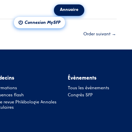
Annuaire
ct
Notre revue
Connexion MySFP
Order suivant
→
ecins
Évènements
rmations
Tous les évènements
ences flash
Congrès SFP
e revue Phlébologie Annales
ulaires