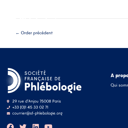
Aller
Accueil
A propos
Esp
au
contenu
Adhérez
←
Order précédent
A prop
Qui som
29 rue d'Anjou 75008 Paris
+33 (0)1 45 33 02 71
courrier@sf-phlebologie.org
F
T
L
Y