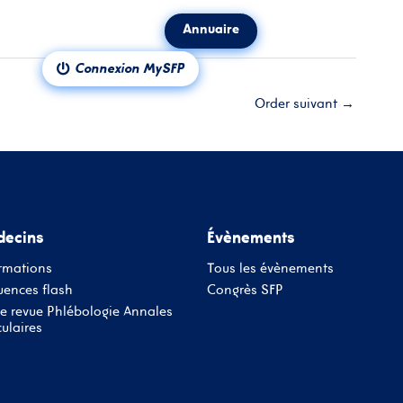
Annuaire
ct
Notre revue
Connexion MySFP
Order suivant
→
ecins
Évènements
rmations
Tous les évènements
ences flash
Congrès SFP
e revue Phlébologie Annales
ulaires