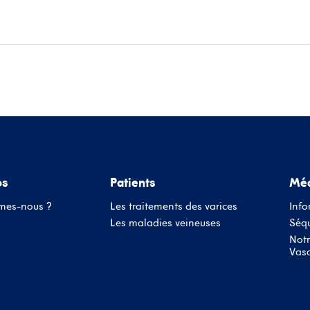
ace patients
Informations médecins
Évènements
Conta
os
Patients
Méd
mes-nous ?
Les traitements des varices
Info
Les maladies veineuses
Séqu
Notr
Vasc
Nom d'utilisateur ou adresse mail