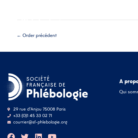
Aller
Accueil
A propos
Esp
au
contenu
Adhérez
←
Order précédent
A prop
Qui som
29 rue d'Anjou 75008 Paris
+33 (0)1 45 33 02 71
courrier@sf-phlebologie.org
F
T
L
Y